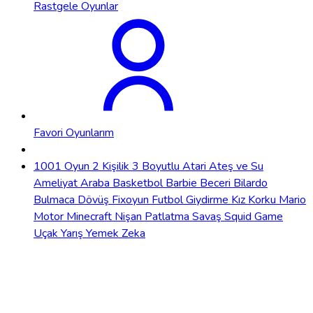
Rastgele Oyunlar
Favori Oyunlarım
1001 Oyun
2 Kişilik
3 Boyutlu
Atari
Ateş ve Su
Ameliyat
Araba
Basketbol
Barbie
Beceri
Bilardo
Bulmaca
Dövüş
Fixoyun
Futbol
Giydirme
Kız
Korku
Mario
Motor
Minecraft
Nişan
Patlatma
Savaş
Squid Game
Uçak
Yarış
Yemek
Zeka