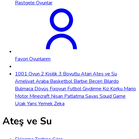
Rastgele Oyunlar
Favori Oyunlarım
1001 Oyun
2 Kişilik
3 Boyutlu
Atari
Ateş ve Su
Ameliyat
Araba
Basketbol
Barbie
Beceri
Bilardo
Bulmaca
Dövüş
Fixoyun
Futbol
Giydirme
Kız
Korku
Mario
Motor
Minecraft
Nişan
Patlatma
Savaş
Squid Game
Uçak
Yarış
Yemek
Zeka
Ateş ve Su