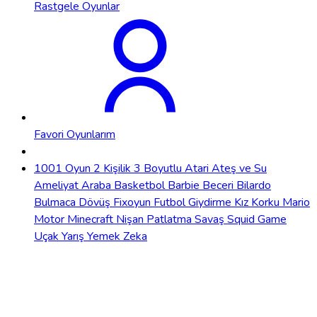
Rastgele Oyunlar
Favori Oyunlarım
1001 Oyun
2 Kişilik
3 Boyutlu
Atari
Ateş ve Su
Ameliyat
Araba
Basketbol
Barbie
Beceri
Bilardo
Bulmaca
Dövüş
Fixoyun
Futbol
Giydirme
Kız
Korku
Mario
Motor
Minecraft
Nişan
Patlatma
Savaş
Squid Game
Uçak
Yarış
Yemek
Zeka