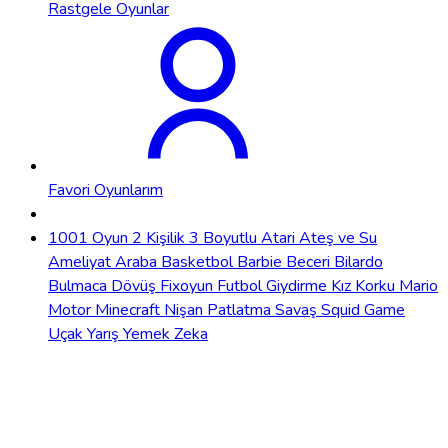
Rastgele Oyunlar
Favori Oyunlarım
1001 Oyun
2 Kişilik
3 Boyutlu
Atari
Ateş ve Su
Ameliyat
Araba
Basketbol
Barbie
Beceri
Bilardo
Bulmaca
Dövüş
Fixoyun
Futbol
Giydirme
Kız
Korku
Mario
Motor
Minecraft
Nişan
Patlatma
Savaş
Squid Game
Uçak
Yarış
Yemek
Zeka