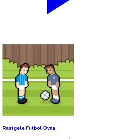
Rastgele Futbol Oyna