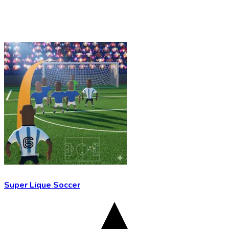
Super Lique Soccer