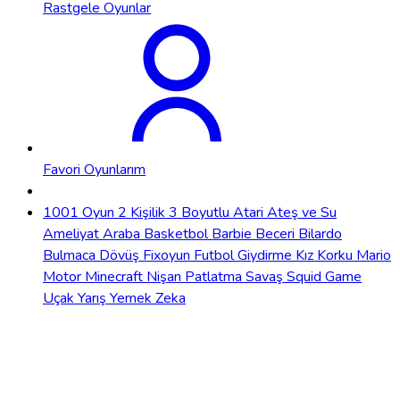
Rastgele Oyunlar
Favori Oyunlarım
1001 Oyun
2 Kişilik
3 Boyutlu
Atari
Ateş ve Su
Ameliyat
Araba
Basketbol
Barbie
Beceri
Bilardo
Bulmaca
Dövüş
Fixoyun
Futbol
Giydirme
Kız
Korku
Mario
Motor
Minecraft
Nişan
Patlatma
Savaş
Squid Game
Uçak
Yarış
Yemek
Zeka