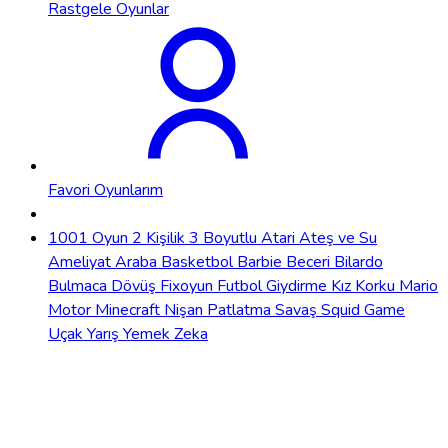
Rastgele Oyunlar
Favori Oyunlarım
1001 Oyun
2 Kişilik
3 Boyutlu
Atari
Ateş ve Su
Ameliyat
Araba
Basketbol
Barbie
Beceri
Bilardo
Bulmaca
Dövüş
Fixoyun
Futbol
Giydirme
Kız
Korku
Mario
Motor
Minecraft
Nişan
Patlatma
Savaş
Squid Game
Uçak
Yarış
Yemek
Zeka