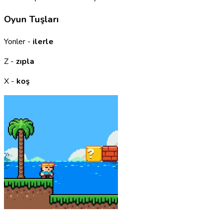
Oyun Tuşları
Yonler -
ilerle
Z -
zıpla
X -
koş