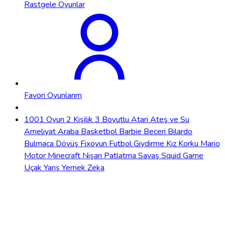
Rastgele Oyunlar
Favori Oyunlarım
1001 Oyun
2 Kişilik
3 Boyutlu
Atari
Ateş ve Su
Ameliyat
Araba
Basketbol
Barbie
Beceri
Bilardo
Bulmaca
Dövüş
Fixoyun
Futbol
Giydirme
Kız
Korku
Mario
Motor
Minecraft
Nişan
Patlatma
Savaş
Squid Game
Uçak
Yarış
Yemek
Zeka