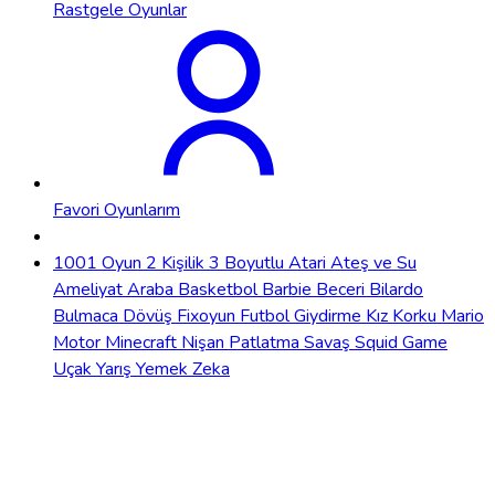
Rastgele Oyunlar
Favori Oyunlarım
1001 Oyun
2 Kişilik
3 Boyutlu
Atari
Ateş ve Su
Ameliyat
Araba
Basketbol
Barbie
Beceri
Bilardo
Bulmaca
Dövüş
Fixoyun
Futbol
Giydirme
Kız
Korku
Mario
Motor
Minecraft
Nişan
Patlatma
Savaş
Squid Game
Uçak
Yarış
Yemek
Zeka