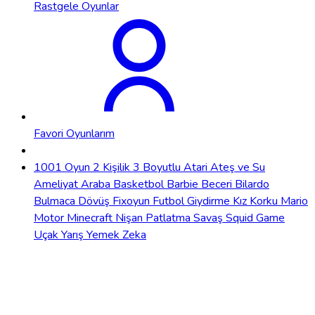
Rastgele Oyunlar
Favori Oyunlarım
1001 Oyun
2 Kişilik
3 Boyutlu
Atari
Ateş ve Su
Ameliyat
Araba
Basketbol
Barbie
Beceri
Bilardo
Bulmaca
Dövüş
Fixoyun
Futbol
Giydirme
Kız
Korku
Mario
Motor
Minecraft
Nişan
Patlatma
Savaş
Squid Game
Uçak
Yarış
Yemek
Zeka