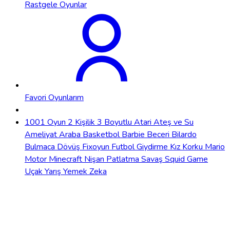
Rastgele Oyunlar
Favori Oyunlarım
1001 Oyun
2 Kişilik
3 Boyutlu
Atari
Ateş ve Su
Ameliyat
Araba
Basketbol
Barbie
Beceri
Bilardo
Bulmaca
Dövüş
Fixoyun
Futbol
Giydirme
Kız
Korku
Mario
Motor
Minecraft
Nişan
Patlatma
Savaş
Squid Game
Uçak
Yarış
Yemek
Zeka