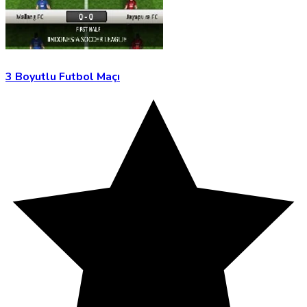
3 Boyutlu Futbol Maçı