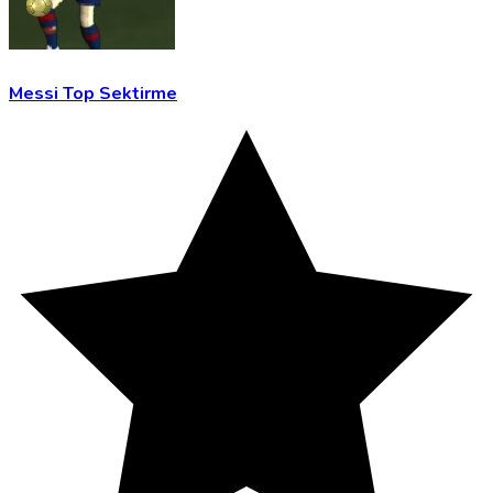
Messi Top Sektirme