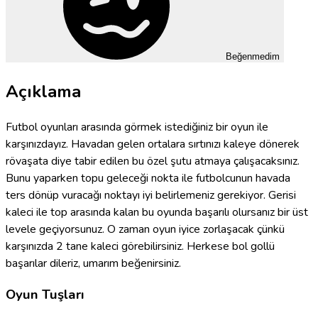
Beğenmedim
Açıklama
Futbol oyunları arasında görmek istediğiniz bir oyun ile
karşınızdayız. Havadan gelen ortalara sırtınızı kaleye dönerek
rövaşata diye tabir edilen bu özel şutu atmaya çalışacaksınız.
Bunu yaparken topu geleceği nokta ile futbolcunun havada
ters dönüp vuracağı noktayı iyi belirlemeniz gerekiyor. Gerisi
kaleci ile top arasında kalan bu oyunda başarılı olursanız bir üst
levele geçiyorsunuz. O zaman oyun iyice zorlaşacak çünkü
karşınızda 2 tane kaleci görebilirsiniz. Herkese bol gollü
başarılar dileriz, umarım beğenirsiniz.
Oyun Tuşları