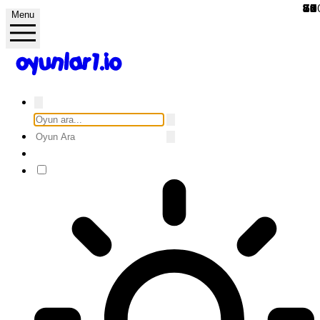
85
86
95
90
84
88
78
89
91
10
86
79
77
85
80
79
65
79
Menu