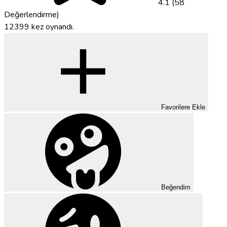
4.1 (58
Değerlendirme)
12399 kez oynandı.
Favorilere Ekle
Beğendim