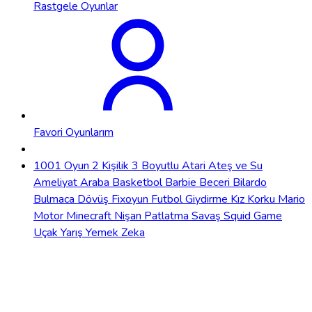
Rastgele Oyunlar
Favori Oyunlarım
1001 Oyun
2 Kişilik
3 Boyutlu
Atari
Ateş ve Su
Ameliyat
Araba
Basketbol
Barbie
Beceri
Bilardo
Bulmaca
Dövüş
Fixoyun
Futbol
Giydirme
Kız
Korku
Mario
Motor
Minecraft
Nişan
Patlatma
Savaş
Squid Game
Uçak
Yarış
Yemek
Zeka