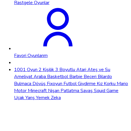
Rastgele Oyunlar
Favori Oyunlarım
1001 Oyun
2 Kişilik
3 Boyutlu
Atari
Ateş ve Su
Ameliyat
Araba
Basketbol
Barbie
Beceri
Bilardo
Bulmaca
Dövüş
Fixoyun
Futbol
Giydirme
Kız
Korku
Mario
Motor
Minecraft
Nişan
Patlatma
Savaş
Squid Game
Uçak
Yarış
Yemek
Zeka