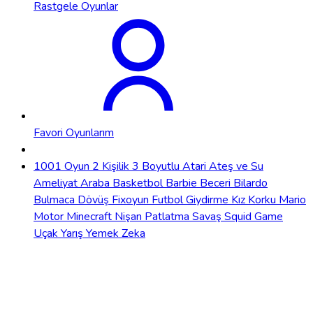
Rastgele Oyunlar
Favori Oyunlarım
1001 Oyun
2 Kişilik
3 Boyutlu
Atari
Ateş ve Su
Ameliyat
Araba
Basketbol
Barbie
Beceri
Bilardo
Bulmaca
Dövüş
Fixoyun
Futbol
Giydirme
Kız
Korku
Mario
Motor
Minecraft
Nişan
Patlatma
Savaş
Squid Game
Uçak
Yarış
Yemek
Zeka