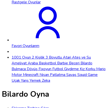
Rastgele Oyunlar
Favori Oyunlarım
1001 Oyun
2 Kişilik
3 Boyutlu
Atari
Ateş ve Su
Ameliyat
Araba
Basketbol
Barbie
Beceri
Bilardo
Bulmaca
Dövüş
Fixoyun
Futbol
Giydirme
Kız
Korku
Mario
Motor
Minecraft
Nişan
Patlatma
Savaş
Squid Game
Uçak
Yarış
Yemek
Zeka
Bilardo Oyna