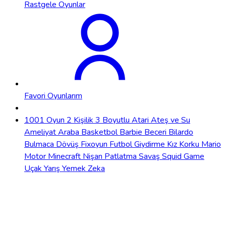
Rastgele Oyunlar
Favori Oyunlarım
1001 Oyun
2 Kişilik
3 Boyutlu
Atari
Ateş ve Su
Ameliyat
Araba
Basketbol
Barbie
Beceri
Bilardo
Bulmaca
Dövüş
Fixoyun
Futbol
Giydirme
Kız
Korku
Mario
Motor
Minecraft
Nişan
Patlatma
Savaş
Squid Game
Uçak
Yarış
Yemek
Zeka