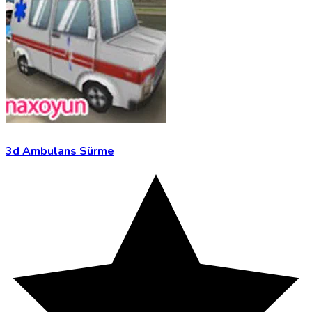
3d Ambulans Sürme