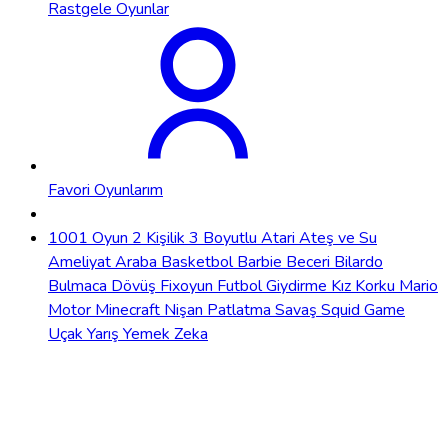
Rastgele Oyunlar
Favori Oyunlarım
1001 Oyun
2 Kişilik
3 Boyutlu
Atari
Ateş ve Su
Ameliyat
Araba
Basketbol
Barbie
Beceri
Bilardo
Bulmaca
Dövüş
Fixoyun
Futbol
Giydirme
Kız
Korku
Mario
Motor
Minecraft
Nişan
Patlatma
Savaş
Squid Game
Uçak
Yarış
Yemek
Zeka