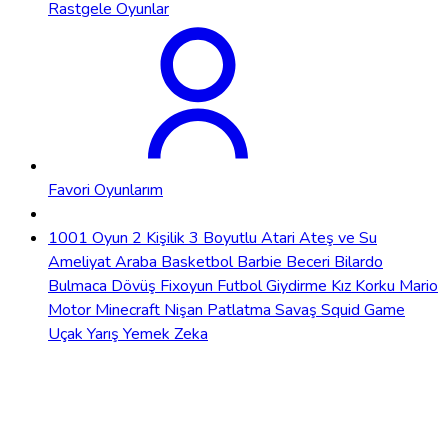
Rastgele Oyunlar
Favori Oyunlarım
1001 Oyun
2 Kişilik
3 Boyutlu
Atari
Ateş ve Su
Ameliyat
Araba
Basketbol
Barbie
Beceri
Bilardo
Bulmaca
Dövüş
Fixoyun
Futbol
Giydirme
Kız
Korku
Mario
Motor
Minecraft
Nişan
Patlatma
Savaş
Squid Game
Uçak
Yarış
Yemek
Zeka