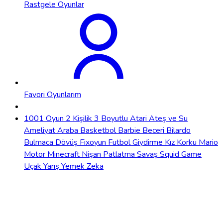
Rastgele Oyunlar
Favori Oyunlarım
1001 Oyun
2 Kişilik
3 Boyutlu
Atari
Ateş ve Su
Ameliyat
Araba
Basketbol
Barbie
Beceri
Bilardo
Bulmaca
Dövüş
Fixoyun
Futbol
Giydirme
Kız
Korku
Mario
Motor
Minecraft
Nişan
Patlatma
Savaş
Squid Game
Uçak
Yarış
Yemek
Zeka