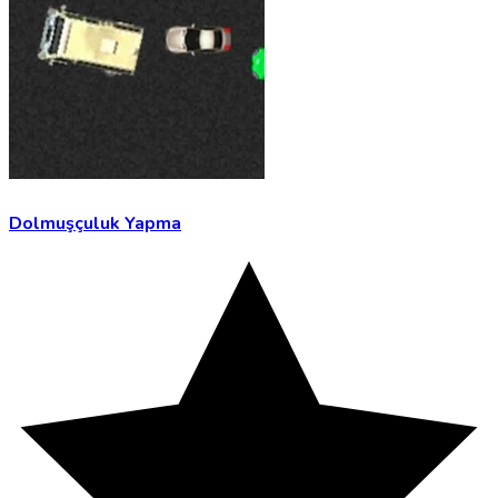
Dolmuşçuluk Yapma