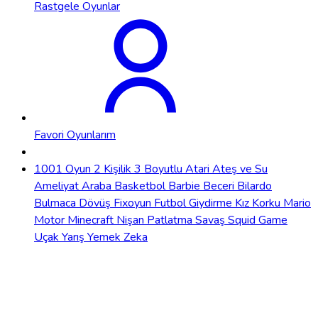
Rastgele Oyunlar
Favori Oyunlarım
1001 Oyun
2 Kişilik
3 Boyutlu
Atari
Ateş ve Su
Ameliyat
Araba
Basketbol
Barbie
Beceri
Bilardo
Bulmaca
Dövüş
Fixoyun
Futbol
Giydirme
Kız
Korku
Mario
Motor
Minecraft
Nişan
Patlatma
Savaş
Squid Game
Uçak
Yarış
Yemek
Zeka