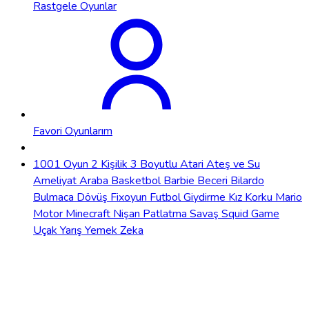
Rastgele Oyunlar
Favori Oyunlarım
1001 Oyun
2 Kişilik
3 Boyutlu
Atari
Ateş ve Su
Ameliyat
Araba
Basketbol
Barbie
Beceri
Bilardo
Bulmaca
Dövüş
Fixoyun
Futbol
Giydirme
Kız
Korku
Mario
Motor
Minecraft
Nişan
Patlatma
Savaş
Squid Game
Uçak
Yarış
Yemek
Zeka