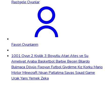
Rastgele Oyunlar
Favori Oyunlarım
1001 Oyun
2 Kişilik
3 Boyutlu
Atari
Ateş ve Su
Ameliyat
Araba
Basketbol
Barbie
Beceri
Bilardo
Bulmaca
Dövüş
Fixoyun
Futbol
Giydirme
Kız
Korku
Mario
Motor
Minecraft
Nişan
Patlatma
Savaş
Squid Game
Uçak
Yarış
Yemek
Zeka