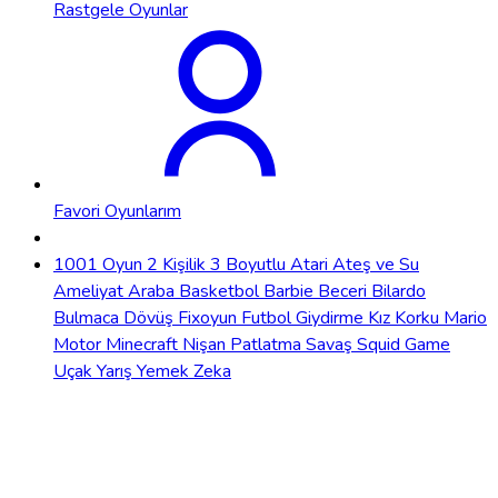
Rastgele Oyunlar
Favori Oyunlarım
1001 Oyun
2 Kişilik
3 Boyutlu
Atari
Ateş ve Su
Ameliyat
Araba
Basketbol
Barbie
Beceri
Bilardo
Bulmaca
Dövüş
Fixoyun
Futbol
Giydirme
Kız
Korku
Mario
Motor
Minecraft
Nişan
Patlatma
Savaş
Squid Game
Uçak
Yarış
Yemek
Zeka