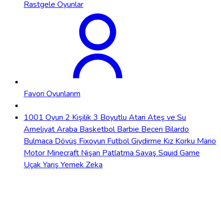
Rastgele Oyunlar
Favori Oyunlarım
1001 Oyun
2 Kişilik
3 Boyutlu
Atari
Ateş ve Su
Ameliyat
Araba
Basketbol
Barbie
Beceri
Bilardo
Bulmaca
Dövüş
Fixoyun
Futbol
Giydirme
Kız
Korku
Mario
Motor
Minecraft
Nişan
Patlatma
Savaş
Squid Game
Uçak
Yarış
Yemek
Zeka