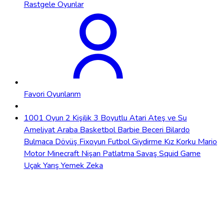
Rastgele Oyunlar
Favori Oyunlarım
1001 Oyun
2 Kişilik
3 Boyutlu
Atari
Ateş ve Su
Ameliyat
Araba
Basketbol
Barbie
Beceri
Bilardo
Bulmaca
Dövüş
Fixoyun
Futbol
Giydirme
Kız
Korku
Mario
Motor
Minecraft
Nişan
Patlatma
Savaş
Squid Game
Uçak
Yarış
Yemek
Zeka