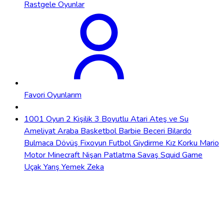
Rastgele Oyunlar
Favori Oyunlarım
1001 Oyun
2 Kişilik
3 Boyutlu
Atari
Ateş ve Su
Ameliyat
Araba
Basketbol
Barbie
Beceri
Bilardo
Bulmaca
Dövüş
Fixoyun
Futbol
Giydirme
Kız
Korku
Mario
Motor
Minecraft
Nişan
Patlatma
Savaş
Squid Game
Uçak
Yarış
Yemek
Zeka