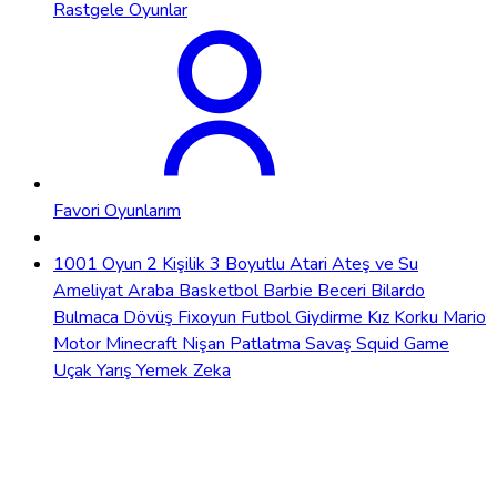
Rastgele Oyunlar
Favori Oyunlarım
1001 Oyun
2 Kişilik
3 Boyutlu
Atari
Ateş ve Su
Ameliyat
Araba
Basketbol
Barbie
Beceri
Bilardo
Bulmaca
Dövüş
Fixoyun
Futbol
Giydirme
Kız
Korku
Mario
Motor
Minecraft
Nişan
Patlatma
Savaş
Squid Game
Uçak
Yarış
Yemek
Zeka