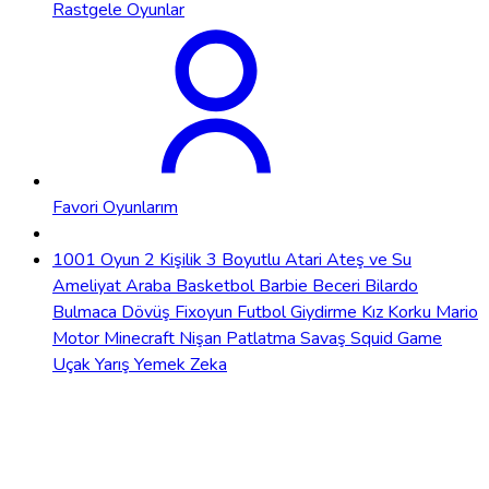
Rastgele Oyunlar
Favori Oyunlarım
1001 Oyun
2 Kişilik
3 Boyutlu
Atari
Ateş ve Su
Ameliyat
Araba
Basketbol
Barbie
Beceri
Bilardo
Bulmaca
Dövüş
Fixoyun
Futbol
Giydirme
Kız
Korku
Mario
Motor
Minecraft
Nişan
Patlatma
Savaş
Squid Game
Uçak
Yarış
Yemek
Zeka