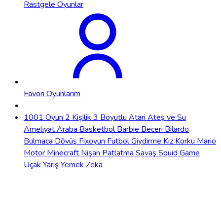
Rastgele Oyunlar
Favori Oyunlarım
1001 Oyun
2 Kişilik
3 Boyutlu
Atari
Ateş ve Su
Ameliyat
Araba
Basketbol
Barbie
Beceri
Bilardo
Bulmaca
Dövüş
Fixoyun
Futbol
Giydirme
Kız
Korku
Mario
Motor
Minecraft
Nişan
Patlatma
Savaş
Squid Game
Uçak
Yarış
Yemek
Zeka