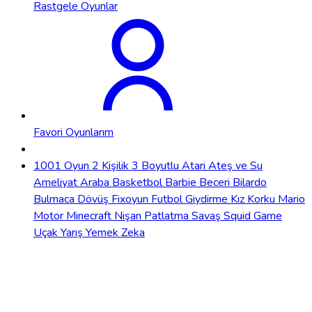
Rastgele Oyunlar
Favori Oyunlarım
1001 Oyun
2 Kişilik
3 Boyutlu
Atari
Ateş ve Su
Ameliyat
Araba
Basketbol
Barbie
Beceri
Bilardo
Bulmaca
Dövüş
Fixoyun
Futbol
Giydirme
Kız
Korku
Mario
Motor
Minecraft
Nişan
Patlatma
Savaş
Squid Game
Uçak
Yarış
Yemek
Zeka