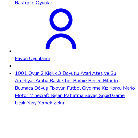
Rastgele Oyunlar
Favori Oyunlarım
1001 Oyun
2 Kişilik
3 Boyutlu
Atari
Ateş ve Su
Ameliyat
Araba
Basketbol
Barbie
Beceri
Bilardo
Bulmaca
Dövüş
Fixoyun
Futbol
Giydirme
Kız
Korku
Mario
Motor
Minecraft
Nişan
Patlatma
Savaş
Squid Game
Uçak
Yarış
Yemek
Zeka