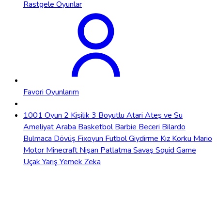
Rastgele Oyunlar
Favori Oyunlarım
1001 Oyun
2 Kişilik
3 Boyutlu
Atari
Ateş ve Su
Ameliyat
Araba
Basketbol
Barbie
Beceri
Bilardo
Bulmaca
Dövüş
Fixoyun
Futbol
Giydirme
Kız
Korku
Mario
Motor
Minecraft
Nişan
Patlatma
Savaş
Squid Game
Uçak
Yarış
Yemek
Zeka