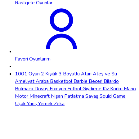
Rastgele Oyunlar
Favori Oyunlarım
1001 Oyun
2 Kişilik
3 Boyutlu
Atari
Ateş ve Su
Ameliyat
Araba
Basketbol
Barbie
Beceri
Bilardo
Bulmaca
Dövüş
Fixoyun
Futbol
Giydirme
Kız
Korku
Mario
Motor
Minecraft
Nişan
Patlatma
Savaş
Squid Game
Uçak
Yarış
Yemek
Zeka