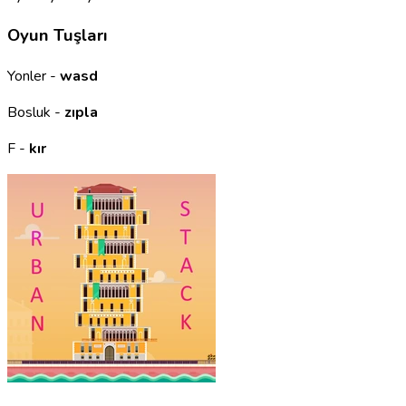
Oyun Tuşları
Yonler -
wasd
Bosluk -
zıpla
F -
kır