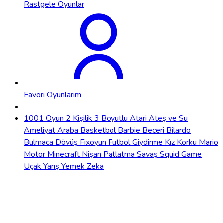
Rastgele Oyunlar
Favori Oyunlarım
1001 Oyun
2 Kişilik
3 Boyutlu
Atari
Ateş ve Su
Ameliyat
Araba
Basketbol
Barbie
Beceri
Bilardo
Bulmaca
Dövüş
Fixoyun
Futbol
Giydirme
Kız
Korku
Mario
Motor
Minecraft
Nişan
Patlatma
Savaş
Squid Game
Uçak
Yarış
Yemek
Zeka