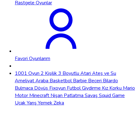
Rastgele Oyunlar
Favori Oyunlarım
1001 Oyun
2 Kişilik
3 Boyutlu
Atari
Ateş ve Su
Ameliyat
Araba
Basketbol
Barbie
Beceri
Bilardo
Bulmaca
Dövüş
Fixoyun
Futbol
Giydirme
Kız
Korku
Mario
Motor
Minecraft
Nişan
Patlatma
Savaş
Squid Game
Uçak
Yarış
Yemek
Zeka