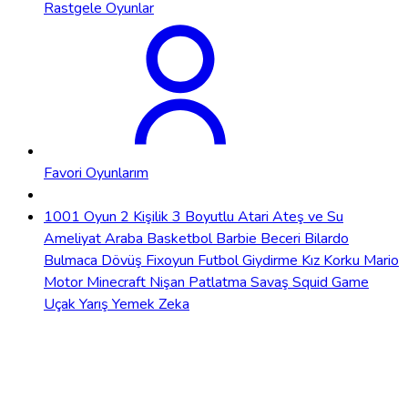
Rastgele Oyunlar
Favori Oyunlarım
1001 Oyun
2 Kişilik
3 Boyutlu
Atari
Ateş ve Su
Ameliyat
Araba
Basketbol
Barbie
Beceri
Bilardo
Bulmaca
Dövüş
Fixoyun
Futbol
Giydirme
Kız
Korku
Mario
Motor
Minecraft
Nişan
Patlatma
Savaş
Squid Game
Uçak
Yarış
Yemek
Zeka