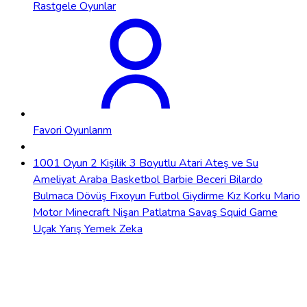
Rastgele Oyunlar
Favori Oyunlarım
1001 Oyun
2 Kişilik
3 Boyutlu
Atari
Ateş ve Su
Ameliyat
Araba
Basketbol
Barbie
Beceri
Bilardo
Bulmaca
Dövüş
Fixoyun
Futbol
Giydirme
Kız
Korku
Mario
Motor
Minecraft
Nişan
Patlatma
Savaş
Squid Game
Uçak
Yarış
Yemek
Zeka