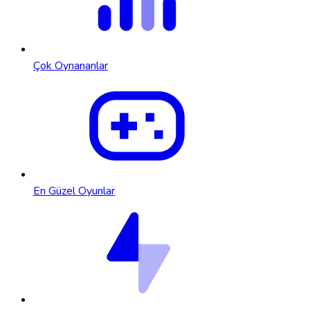
Çok Oynananlar
En Güzel Oyunlar