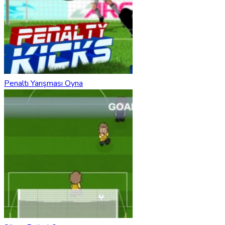
Penaltı Yarışması Oyna