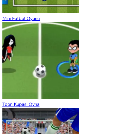
Mini Futbol Oyunu
Toon Kupası Oyna