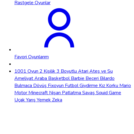
Rastgele Oyunlar
Favori Oyunlarım
1001 Oyun
2 Kişilik
3 Boyutlu
Atari
Ateş ve Su
Ameliyat
Araba
Basketbol
Barbie
Beceri
Bilardo
Bulmaca
Dövüş
Fixoyun
Futbol
Giydirme
Kız
Korku
Mario
Motor
Minecraft
Nişan
Patlatma
Savaş
Squid Game
Uçak
Yarış
Yemek
Zeka