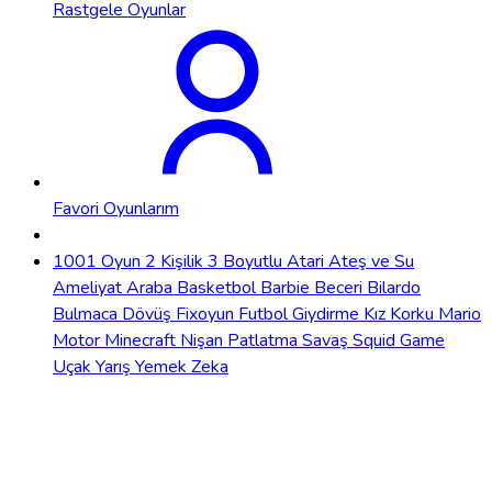
Rastgele Oyunlar
Favori Oyunlarım
1001 Oyun
2 Kişilik
3 Boyutlu
Atari
Ateş ve Su
Ameliyat
Araba
Basketbol
Barbie
Beceri
Bilardo
Bulmaca
Dövüş
Fixoyun
Futbol
Giydirme
Kız
Korku
Mario
Motor
Minecraft
Nişan
Patlatma
Savaş
Squid Game
Uçak
Yarış
Yemek
Zeka