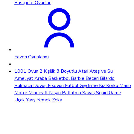
Rastgele Oyunlar
Favori Oyunlarım
1001 Oyun
2 Kişilik
3 Boyutlu
Atari
Ateş ve Su
Ameliyat
Araba
Basketbol
Barbie
Beceri
Bilardo
Bulmaca
Dövüş
Fixoyun
Futbol
Giydirme
Kız
Korku
Mario
Motor
Minecraft
Nişan
Patlatma
Savaş
Squid Game
Uçak
Yarış
Yemek
Zeka