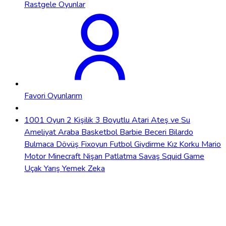
Rastgele Oyunlar
Favori Oyunlarım
1001 Oyun
2 Kişilik
3 Boyutlu
Atari
Ateş ve Su
Ameliyat
Araba
Basketbol
Barbie
Beceri
Bilardo
Bulmaca
Dövüş
Fixoyun
Futbol
Giydirme
Kız
Korku
Mario
Motor
Minecraft
Nişan
Patlatma
Savaş
Squid Game
Uçak
Yarış
Yemek
Zeka