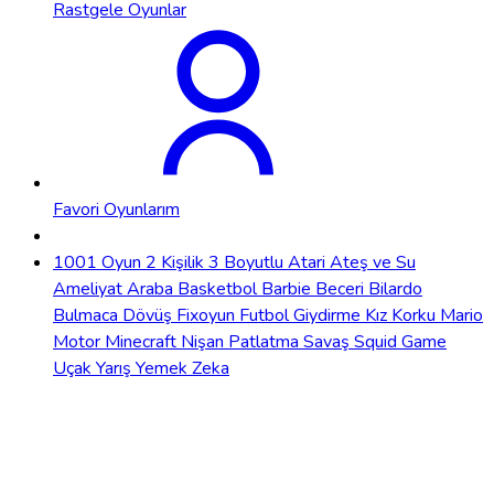
Rastgele Oyunlar
Favori Oyunlarım
1001 Oyun
2 Kişilik
3 Boyutlu
Atari
Ateş ve Su
Ameliyat
Araba
Basketbol
Barbie
Beceri
Bilardo
Bulmaca
Dövüş
Fixoyun
Futbol
Giydirme
Kız
Korku
Mario
Motor
Minecraft
Nişan
Patlatma
Savaş
Squid Game
Uçak
Yarış
Yemek
Zeka