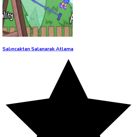
Salıncaktan Salanarak Atlama