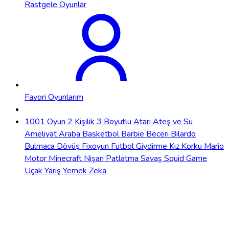
Rastgele Oyunlar
Favori Oyunlarım
1001 Oyun
2 Kişilik
3 Boyutlu
Atari
Ateş ve Su
Ameliyat
Araba
Basketbol
Barbie
Beceri
Bilardo
Bulmaca
Dövüş
Fixoyun
Futbol
Giydirme
Kız
Korku
Mario
Motor
Minecraft
Nişan
Patlatma
Savaş
Squid Game
Uçak
Yarış
Yemek
Zeka