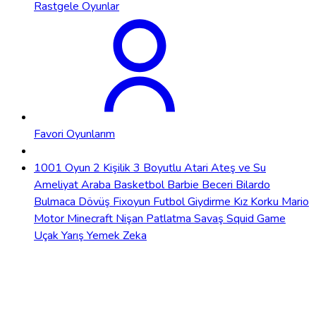
Rastgele Oyunlar
Favori Oyunlarım
1001 Oyun
2 Kişilik
3 Boyutlu
Atari
Ateş ve Su
Ameliyat
Araba
Basketbol
Barbie
Beceri
Bilardo
Bulmaca
Dövüş
Fixoyun
Futbol
Giydirme
Kız
Korku
Mario
Motor
Minecraft
Nişan
Patlatma
Savaş
Squid Game
Uçak
Yarış
Yemek
Zeka