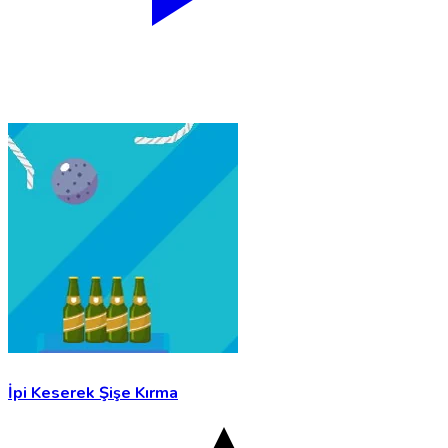
İpi Keserek Şişe Kırma