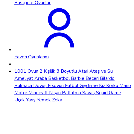
Rastgele Oyunlar
Favori Oyunlarım
1001 Oyun
2 Kişilik
3 Boyutlu
Atari
Ateş ve Su
Ameliyat
Araba
Basketbol
Barbie
Beceri
Bilardo
Bulmaca
Dövüş
Fixoyun
Futbol
Giydirme
Kız
Korku
Mario
Motor
Minecraft
Nişan
Patlatma
Savaş
Squid Game
Uçak
Yarış
Yemek
Zeka