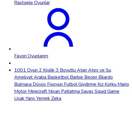
Rastgele Oyunlar
Favori Oyunlarım
1001 Oyun
2 Kişilik
3 Boyutlu
Atari
Ateş ve Su
Ameliyat
Araba
Basketbol
Barbie
Beceri
Bilardo
Bulmaca
Dövüş
Fixoyun
Futbol
Giydirme
Kız
Korku
Mario
Motor
Minecraft
Nişan
Patlatma
Savaş
Squid Game
Uçak
Yarış
Yemek
Zeka