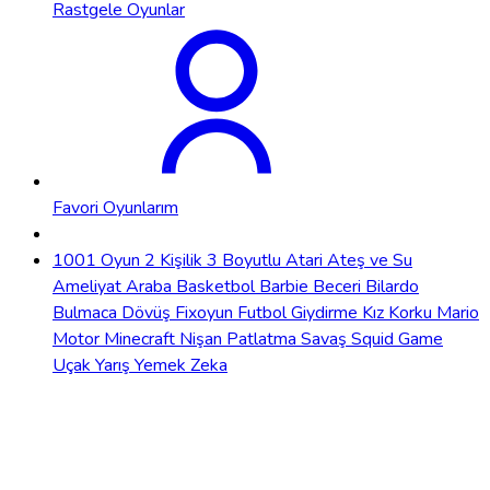
Rastgele Oyunlar
Favori Oyunlarım
1001 Oyun
2 Kişilik
3 Boyutlu
Atari
Ateş ve Su
Ameliyat
Araba
Basketbol
Barbie
Beceri
Bilardo
Bulmaca
Dövüş
Fixoyun
Futbol
Giydirme
Kız
Korku
Mario
Motor
Minecraft
Nişan
Patlatma
Savaş
Squid Game
Uçak
Yarış
Yemek
Zeka