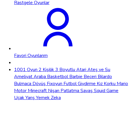
Rastgele Oyunlar
Favori Oyunlarım
1001 Oyun
2 Kişilik
3 Boyutlu
Atari
Ateş ve Su
Ameliyat
Araba
Basketbol
Barbie
Beceri
Bilardo
Bulmaca
Dövüş
Fixoyun
Futbol
Giydirme
Kız
Korku
Mario
Motor
Minecraft
Nişan
Patlatma
Savaş
Squid Game
Uçak
Yarış
Yemek
Zeka